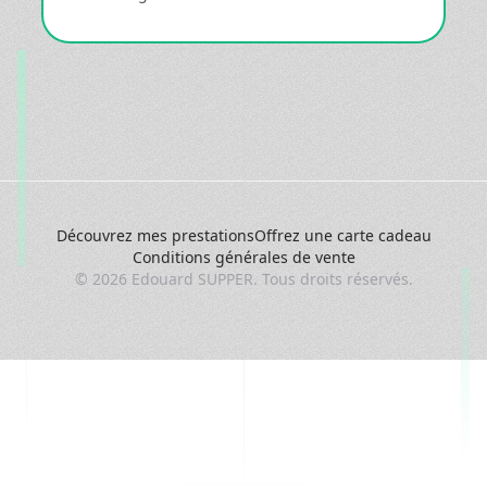
Découvrez mes prestations
Offrez une carte cadeau
Conditions générales de vente
©
2026
Edouard SUPPER. Tous droits réservés.