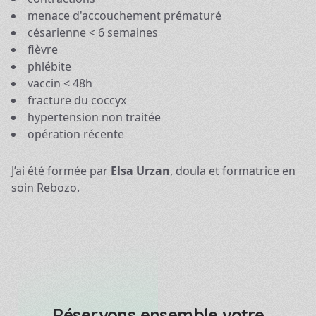
menace d'accouchement prématuré
césarienne < 6 semaines
fièvre
phlébite
vaccin < 48h
fracture du coccyx
hypertension non traitée
opération récente
J’ai été formée par
Elsa Urzan
, doula et formatrice en
soin Rebozo.
Réservons ensemble votre